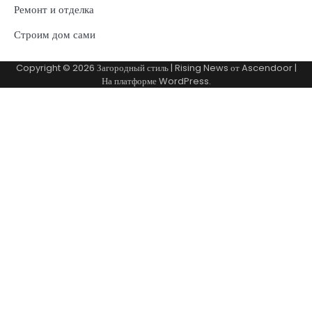
Ремонт и отделка
Строим дом сами
Copyright © 2026
Загородный стиль
| Rising News от
Ascendoor
|
На платформе
WordPress
.