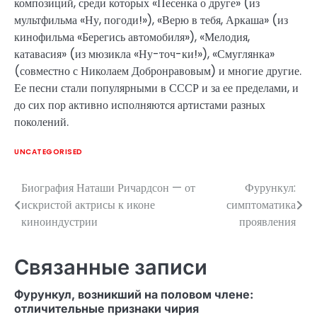
композиций, среди которых «Песенка о друге» (из
мультфильма «Ну, погоди!»), «Верю в тебя, Аркаша» (из
кинофильма «Берегись автомобиля»), «Мелодия,
катавасия» (из мюзикла «Ну-точ-ки!»), «Смуглянка»
(совместно с Николаем Добронравовым) и многие другие.
Ее песни стали популярными в СССР и за ее пределами, и
до сих пор активно исполняются артистами разных
поколений.
UNCATEGORISED
Биография Наташи Ричардсон — от
Фурункул:
Навигация
искристой актрисы к иконе
симптоматика
по
киноиндустрии
проявления
записям
Связанные записи
Фурункул, возникший на половом члене:
отличительные признаки чирия