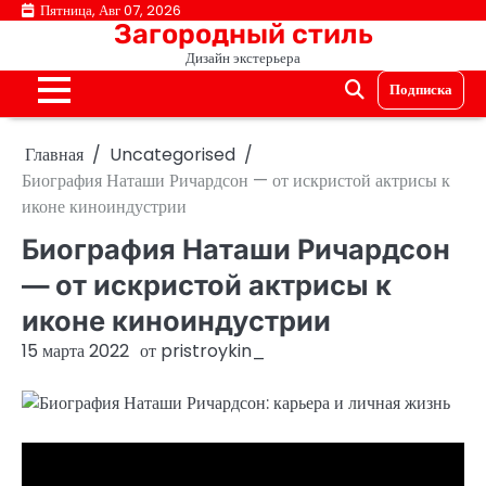
Перейти
Пятница, Авг 07, 2026
Загородный стиль
к
Дизайн экстерьера
содержимому
Подписка
Главная
Uncategorised
Биография Наташи Ричардсон — от искристой актрисы к
иконе киноиндустрии
Биография Наташи Ричардсон
— от искристой актрисы к
иконе киноиндустрии
15 марта 2022
от
pristroykin_