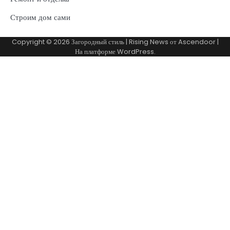
Строим дом сами
Copyright © 2026
Загородный стиль
| Rising News от
Ascendoor
|
На платформе
WordPress
.