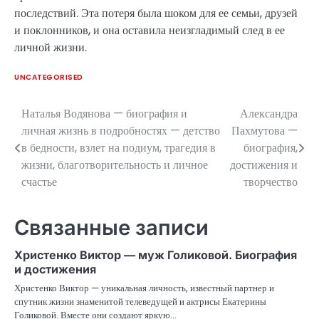
последствий. Эта потеря была шоком для ее семьи, друзей
и поклонников, и она оставила неизгладимый след в ее
личной жизни.
UNCATEGORISED
Наталья Водянова — биография и
Александра
Навигация
личная жизнь в подробностях — детство
Пахмутова —
по
в бедности, взлет на подиум, трагедия в
биография,
жизни, благотворительность и личное
достижения и
записям
счастье
творчество
Связанные записи
Христенко Виктор — муж Голиковой. Биография
и достижения
Христенко Виктор — уникальная личность, известный партнер и
спутник жизни знаменитой телеведущей и актрисы Екатерины
Голиковой. Вместе они создают яркую…