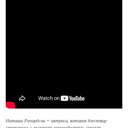
Наташа Ричардсон – актриса, которая блестяще
справлялась с вызовами киноиндустрии, снискав