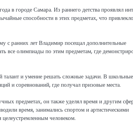
да в городе Самара. Из раннего детства проявлял инт
бычайные способности в этих предметах, что привлекл
ому с ранних лет Владимир посещал дополнительные
ать все олимпиады по этим предметам, где демонстрир
й талант и умение решать сложные задачи. В школьные
ций и соревнований, где получал призовые места.
аучных предметах, он также уделял время и другим сфе
оводили время, занимались спортом и артистическими
и целеустремленным человеком.