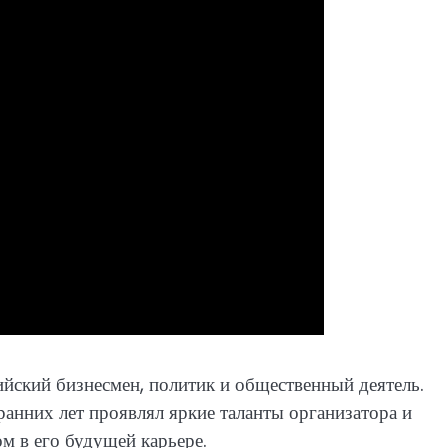
ский бизнесмен, политик и общественный деятель.
ранних лет проявлял яркие таланты организатора и
м в его будущей карьере.