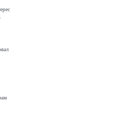
ерес
о
овал
рам