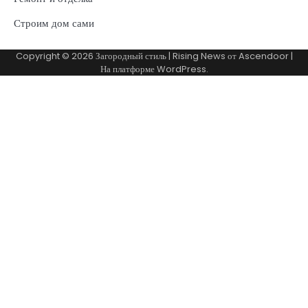
Строим дом сами
Copyright © 2026
Загородный стиль
| Rising News от
Ascendoor
|
На платформе
WordPress
.