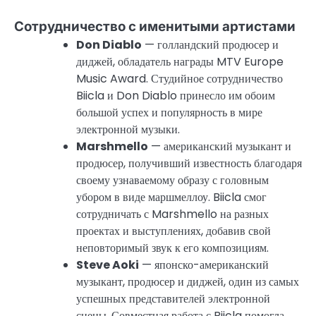
Сотрудничество с именитыми артистами
Don Diablo
— голландский продюсер и
диджей, обладатель награды MTV Europe
Music Award. Студийное сотрудничество
Biicla и Don Diablo принесло им обоим
большой успех и популярность в мире
электронной музыки.
Marshmello
— американский музыкант и
продюсер, получивший известность благодаря
своему узнаваемому образу с головным
убором в виде маршмеллоу. Biicla смог
сотрудничать с Marshmello на разных
проектах и выступлениях, добавив свой
неповторимый звук к его композициям.
Steve Aoki
— японско-американский
музыкант, продюсер и диджей, один из самых
успешных представителей электронной
сцены. Совместная работа с Biicla помогла