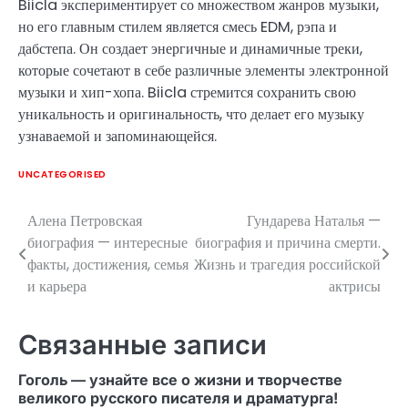
Biicla экспериментирует со множеством жанров музыки,
но его главным стилем является смесь EDM, рэпа и
дабстепа. Он создает энергичные и динамичные треки,
которые сочетают в себе различные элементы электронной
музыки и хип-хопа. Biicla стремится сохранить свою
уникальность и оригинальность, что делает его музыку
узнаваемой и запоминающейся.
UNCATEGORISED
Алена Петровская
Гундарева Наталья —
Навигация
биография — интересные
биография и причина смерти.
по
факты, достижения, семья
Жизнь и трагедия российской
и карьера
актрисы
записям
Связанные записи
Гоголь — узнайте все о жизни и творчестве
великого русского писателя и драматурга!