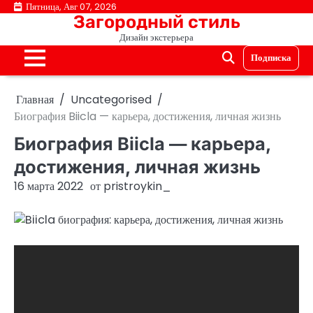
Перейти
Пятница, Авг 07, 2026
Загородный стиль
к
Дизайн экстерьера
содержимому
Подписка
Главная
Uncategorised
Биография Biicla — карьера, достижения, личная жизнь
Биография Biicla — карьера,
достижения, личная жизнь
16 марта 2022
от
pristroykin_