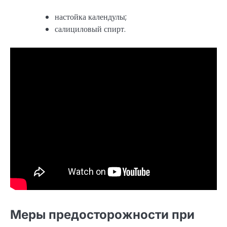
настойка календулы;
салициловый спирт.
Меры предосторожности при