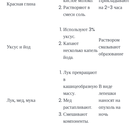
кислое молоко.
Прикладывают
Красная глина
Растворяют в
на 2–3 часа
смеси соль.
Используют 3%
уксус.
Раствором
Капают
Уксус и йод
смазывают
несколько капель
образование
йода.
Лук превращают
в
кашицеобразную
В виде
массу.
лепешки
Лук, мед, мука
Мед
наносят на
растапливают.
опухоль на
Смешивают
ночь
компоненты.