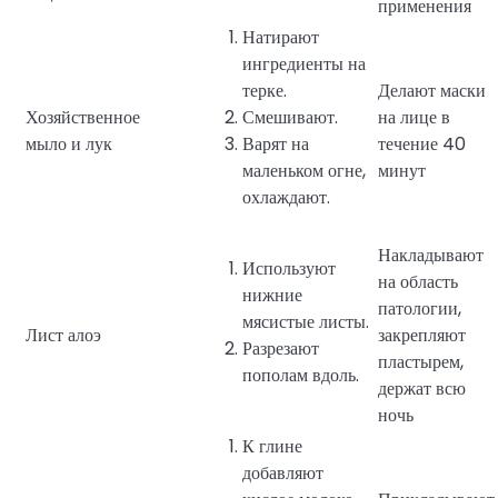
применения
Натирают
ингредиенты на
терке.
Делают маски
Хозяйственное
Смешивают.
на лице в
мыло и лук
Варят на
течение 40
маленьком огне,
минут
охлаждают.
Накладывают
Используют
на область
нижние
патологии,
мясистые листы.
Лист алоэ
закрепляют
Разрезают
пластырем,
пополам вдоль.
держат всю
ночь
К глине
добавляют