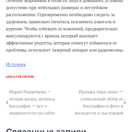
Лечение жировиков в области лица в домашних условиях
допустимо при небольших размерах и неглубоком
расположении. Одновременно необходимо следить за
здоровьем, правильно питаться, исключить алкоголь и
курение. Чтобы избежать осложнений, предварительно
консультируются с врачом, который выпишет
эффективные рецепты, которые помогут избавиться от
проблемы, использует лазерный аппарат или радиоволны.
Источник
UNCATEGORISED
Мария Рыщенкова –
Иришка чики пики —
Навигация
личная жизнь, актриса,
уникальный обзор ее
по
биография — все о
биографии и фото в
знаменитости на сайте
молодости и настоящем
записям
Связанные записи