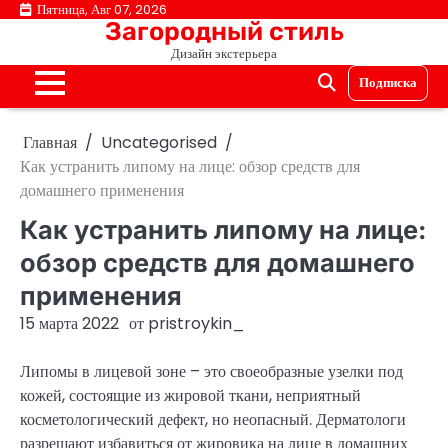
Перейти
Пятница, Авг 07, 2026
Загородный стиль
к
Дизайн экстерьера
содержимому
Подписка
Главная
Uncategorised
Как устранить липому на лице: обзор средств для
домашнего применения
Как устранить липому на лице:
обзор средств для домашнего
применения
15 марта 2022
от
pristroykin_
Липомы в лицевой зоне – это своеобразные узелки под
кожей, состоящие из жировой ткани, неприятный
косметологический дефект, но неопасный. Дерматологи
разрешают избавиться от жировика на лице в домашних