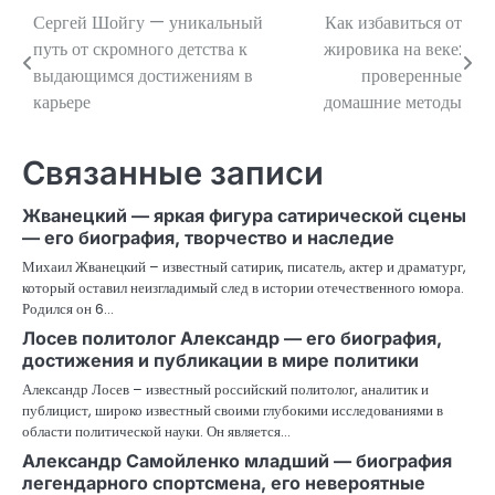
Сергей Шойгу — уникальный
Как избавиться от
Навигация
путь от скромного детства к
жировика на веке:
по
выдающимся достижениям в
проверенные
карьере
домашние методы
записям
Связанные записи
Жванецкий — яркая фигура сатирической сцены
— его биография, творчество и наследие
Михаил Жванецкий – известный сатирик, писатель, актер и драматург,
который оставил неизгладимый след в истории отечественного юмора.
Родился он 6…
Лосев политолог Александр — его биография,
достижения и публикации в мире политики
Александр Лосев – известный российский политолог, аналитик и
публицист, широко известный своими глубокими исследованиями в
области политической науки. Он является…
Александр Самойленко младший — биография
легендарного спортсмена, его невероятные