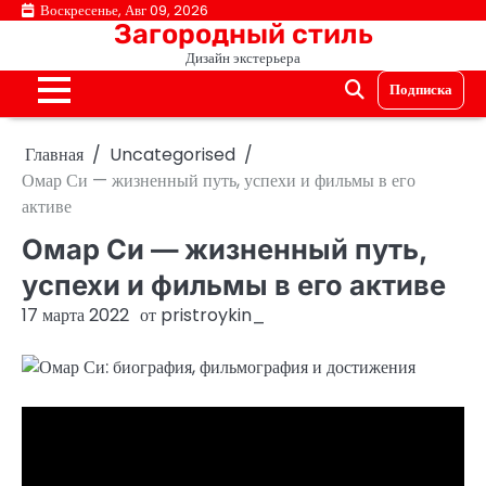
Перейти
Воскресенье, Авг 09, 2026
Загородный стиль
к
Дизайн экстерьера
содержимому
Подписка
Главная
Uncategorised
Омар Си — жизненный путь, успехи и фильмы в его
активе
Омар Си — жизненный путь,
успехи и фильмы в его активе
17 марта 2022
от
pristroykin_