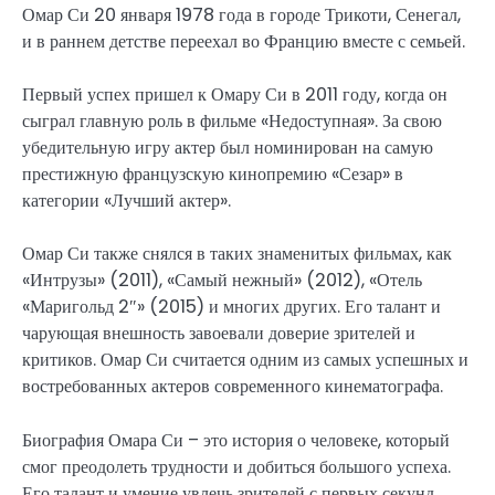
Омар Си 20 января 1978 года в городе Трикоти, Сенегал,
и в раннем детстве переехал во Францию вместе с семьей.
Первый успех пришел к Омару Си в 2011 году, когда он
сыграл главную роль в фильме «Недоступная». За свою
убедительную игру актер был номинирован на самую
престижную французскую кинопремию «Сезар» в
категории «Лучший актер».
Омар Си также снялся в таких знаменитых фильмах, как
«Интрузы» (2011), «Самый нежный» (2012), «Отель
«Маригольд 2″» (2015) и многих других. Его талант и
чарующая внешность завоевали доверие зрителей и
критиков. Омар Си считается одним из самых успешных и
востребованных актеров современного кинематографа.
Биография Омара Си – это история о человеке, который
смог преодолеть трудности и добиться большого успеха.
Его талант и умение увлечь зрителей с первых секунд