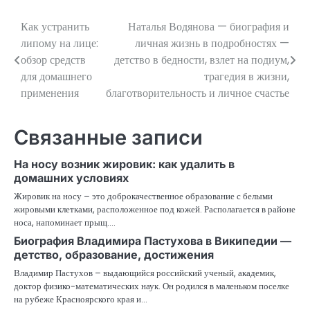
Как устранить
Наталья Водянова — биография и
Навигация
липому на лице:
личная жизнь в подробностях —
по
обзор средств
детство в бедности, взлет на подиум,
для домашнего
трагедия в жизни,
записям
применения
благотворительность и личное счастье
Связанные записи
На носу возник жировик: как удалить в
домашних условиях
Жировик на носу – это доброкачественное образование с белыми
жировыми клетками, расположенное под кожей. Располагается в районе
носа, напоминает прыщ.…
Биография Владимира Пастухова в Википедии —
детство, образование, достижения
Владимир Пастухов – выдающийся российский ученый, академик,
доктор физико-математических наук. Он родился в маленьком поселке
на рубеже Красноярского края и…