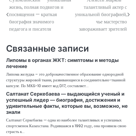
Навигация
жизнь, полная подвигов и
талантливый актер с
по
посвящения — краткая
уникальной биографией,
биография значимого
чье мастерство
записям
педагога и писателя
завораживает зрителей
Связанные записи
Липомы в органах ЖКТ: симптомы и методы
лечение
Липома желудка – это доброкачественное образование однородной
структуры жировой ткани, развивающиеся в соединительно-тканной
капсуле. По МКБ-10 имеет код D17, составляет…
Салтанат Серкебаева — выдающийся ученый и
успешный лидер — биография, достижения и
удивительные факты, которые вы, возможно, не
знали
Салтанат Серкебаева — одна из наиболее талантливых и успешных
спортсменок Казахстана. Родившаяся в 1992 году, она проявила свою
страсть к…