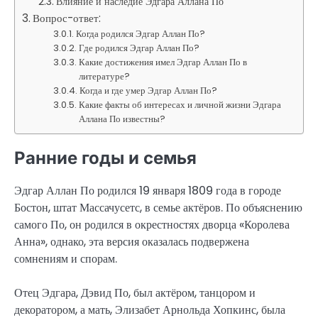
Влияние и наследие Эдгара Аллана По
Вопрос-ответ:
Когда родился Эдгар Аллан По?
Где родился Эдгар Аллан По?
Какие достижения имел Эдгар Аллан По в
литературе?
Когда и где умер Эдгар Аллан По?
Какие факты об интересах и личной жизни Эдгара
Аллана По известны?
Ранние годы и семья
Эдгар Аллан По родился 19 января 1809 года в городе
Бостон, штат Массачусетс, в семье актёров. По объяснению
самого По, он родился в окрестностях дворца «Королева
Анна», однако, эта версия оказалась подвержена
сомнениям и спорам.
Отец Эдгара, Дэвид По, был актёром, танцором и
декоратором, а мать, Элизабет Арнольда Хопкинс, была