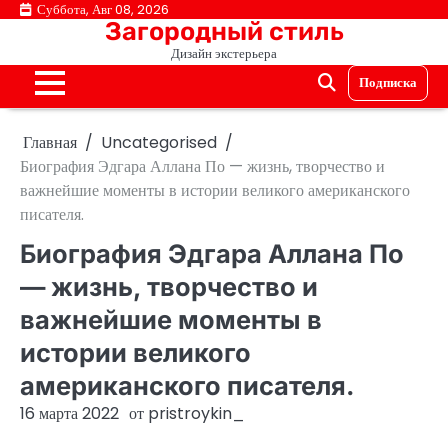
Перейти
Суббота, Авг 08, 2026
Загородный стиль
к
Дизайн экстерьера
содержимому
Подписка
Главная
Uncategorised
Биография Эдгара Аллана По — жизнь, творчество и
важнейшие моменты в истории великого американского
писателя.
Биография Эдгара Аллана По
— жизнь, творчество и
важнейшие моменты в
истории великого
американского писателя.
16 марта 2022
от
pristroykin_