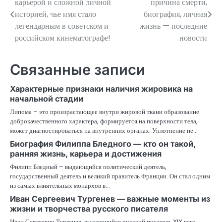
карьерой и сложной личной
причина смерти,
по
историей, чье имя стало
биография, личная
легендарным в советском и
жизнь — последние
записям
российском кинематографе!
новости
Связанные записи
Характерные признаки наличия жировика на
начальной стадии
Липома – это произрастающее внутри жировой ткани образование
доброкачественного характера, формируется на поверхности тела,
может диагностироваться на внутренних органах. Уплотнение не…
Биография Филиппа Бледного — кто он такой,
ранняя жизнь, карьера и достижения
Филипп Бледный – выдающийся политический деятель,
государственный деятель и великий правитель Франции. Он стал одним
из самых влиятельных монархов в…
Иван Сергеевич Тургенев — важные моменты из
жизни и творчества русского писателя
Иван Сергеевич Тургенев, выдающийся русский писатель XIX века,