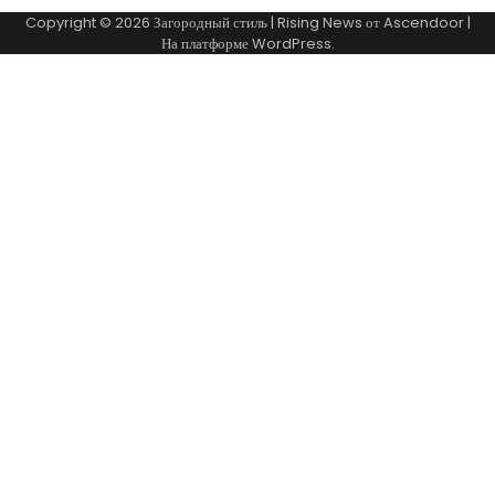
Copyright © 2026
Загородный стиль
| Rising News от
Ascendoor
|
На платформе
WordPress
.