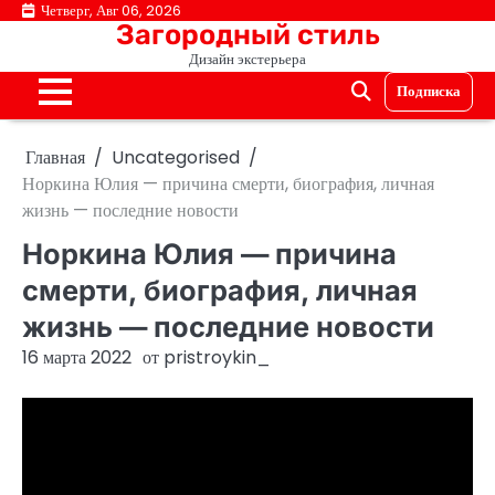
Перейти
Четверг, Авг 06, 2026
Загородный стиль
к
Дизайн экстерьера
содержимому
Подписка
Главная
Uncategorised
Норкина Юлия — причина смерти, биография, личная
жизнь — последние новости
Норкина Юлия — причина
смерти, биография, личная
жизнь — последние новости
16 марта 2022
от
pristroykin_