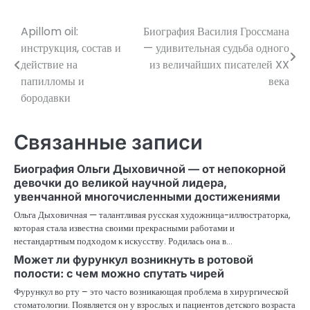
Apillom oil:
Биография Василия Гроссмана
Навигация
инструкция, состав и
— удивительная судьба одного
по
действие на
из величайших писателей XX
папилломы и
века
записям
бородавки
Связанные записи
Биография Ольги Дыховичной — от непокорной
девочки до великой научной лидера,
увенчанной многочисленными достижениями
Ольга Дыховичная — талантливая русская художница-иллюстраторка,
которая стала известна своими прекрасными работами и
нестандартным подходом к искусству. Родилась она в…
Может ли фурункул возникнуть в ротовой
полости: с чем можно спутать чирей
Фурункул во рту – это часто возникающая проблема в хирургической
стоматологии. Появляется он у взрослых и пациентов детского возраста