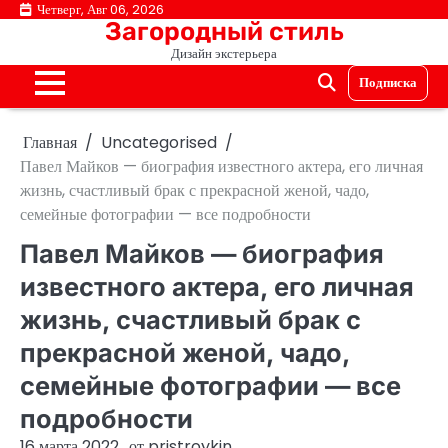
Перейти
Четверг, Авг 06, 2026
Загородный стиль
к
Дизайн экстерьера
содержимому
Подписка
Главная
Uncategorised
Павел Майков — биография известного актера, его личная
жизнь, счастливый брак с прекрасной женой, чадо,
семейные фотографии — все подробности
Павел Майков — биография
известного актера, его личная
жизнь, счастливый брак с
прекрасной женой, чадо,
семейные фотографии — все
подробности
16 марта 2022
от
pristroykin_