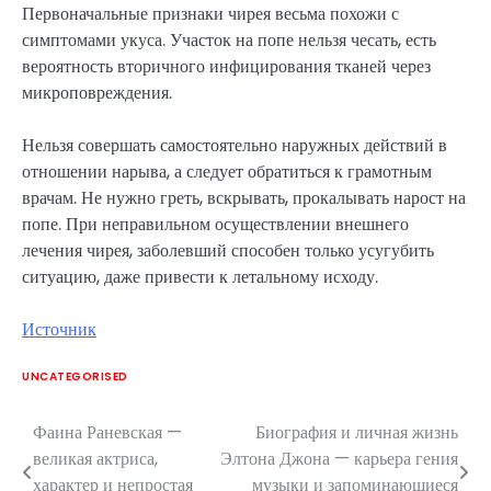
Первоначальные признаки чирея весьма похожи с
симптомами укуса. Участок на попе нельзя чесать, есть
вероятность вторичного инфицирования тканей через
микроповреждения.
Нельзя совершать самостоятельно наружных действий в
отношении нарыва, а следует обратиться к грамотным
врачам. Не нужно греть, вскрывать, прокалывать нарост на
попе. При неправильном осуществлении внешнего
лечения чирея, заболевший способен только усугубить
ситуацию, даже привести к летальному исходу.
Источник
UNCATEGORISED
Фаина Раневская —
Биография и личная жизнь
Навигация
великая актриса,
Элтона Джона — карьера гения
по
характер и непростая
музыки и запоминающиеся