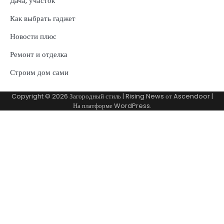
Дача, участок
Как выбрать гаджет
Новости плюс
Ремонт и отделка
Строим дом сами
Copyright © 2026
Загородный стиль
| Rising News от
Ascendoor
|
На платформе
WordPress
.