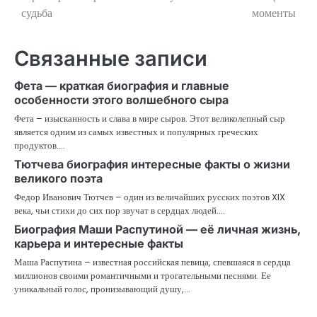
судьба
моменты
записям
Связанные записи
Фета — краткая биография и главные
особенности этого волшебного сыра
Фета – изысканность и слава в мире сыров. Этот великолепный сыр
является одним из самых известных и популярных греческих
продуктов.…
Тютчева биография интересные факты о жизни
великого поэта
Федор Иванович Тютчев – один из величайших русских поэтов XIX
века, чьи стихи до сих пор звучат в сердцах людей.…
Биография Маши Распутиной — её личная жизнь,
карьера и интересные факты
Маша Распутина – известная российская певица, спевшаяся в сердца
миллионов своими романтичными и трогательными песнями. Ее
уникальный голос, пронизывающий душу,…