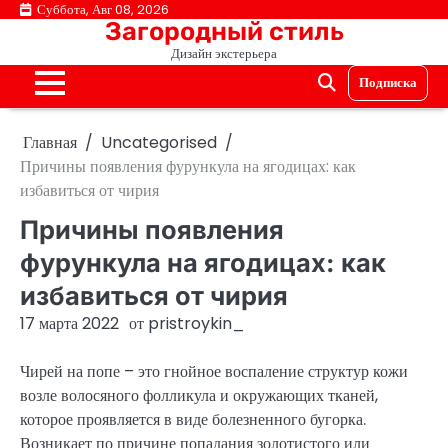
Перейти
Суббота, Авг 08, 2026
Загородный стиль
к
Дизайн экстерьера
содержимому
Подписка
Главная
Uncategorised
Причины появления фурункула на ягодицах: как
избавиться от чирия
Причины появления
фурункула на ягодицах: как
избавиться от чирия
17 марта 2022
от
pristroykin_
Чирей на попе – это гнойное воспаление структур кожи
возле волосяного фолликула и окружающих тканей,
которое проявляется в виде болезненного бугорка.
Возникает по причине попадания золотистого или